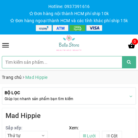
Hotline: 0937391616
Đơn hàng nội thành HCM phí ship 10k
Đơn hàng ngoại thành HCM và các tỉnh khác phí ship 15k
0
Trang chủ
Mad Hippie
BỘ LỌC
Giúp lọc nhanh sản phẩm bạn tìm kiếm
Mad Hippie
Sắp xếp:
Xem:
Thứ tự
Lưới
Cột