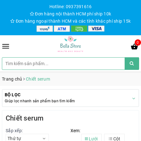
Hotline: 0937391616
Đơn hàng nội thành HCM phí ship 10k
Đơn hàng ngoại thành HCM và các tỉnh khác phí ship 15k
0
Trang chủ
Chiết serum
BỘ LỌC
Giúp lọc nhanh sản phẩm bạn tìm kiếm
Chiết serum
Sắp xếp:
Xem:
Thứ tự
Lưới
Cột