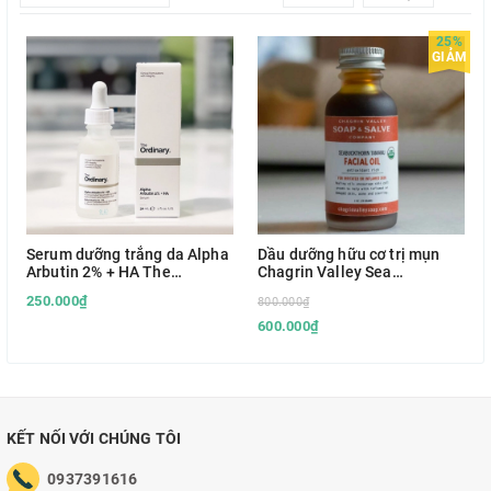
25%
GIẢM
Serum dưỡng trắng da Alpha
Dầu dưỡng hữu cơ trị mụn
Arbutin 2% + HA The
Chagrin Valley Sea
Ordinary
Buckthorn Tamanu Facial Oil
250.000₫
800.000₫
29ml
600.000₫
KẾT NỐI VỚI CHÚNG TÔI
0937391616