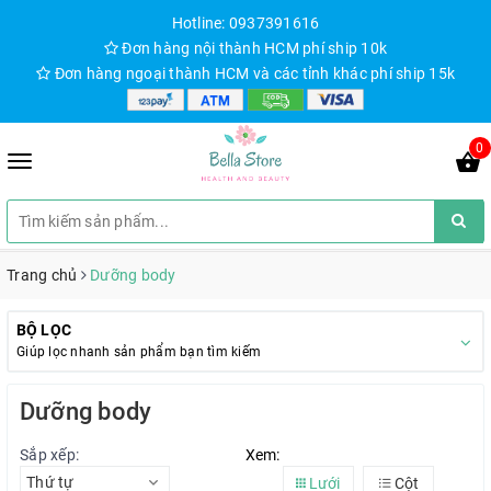
Hotline: 0937391616
Đơn hàng nội thành HCM phí ship 10k
Đơn hàng ngoại thành HCM và các tỉnh khác phí ship 15k
0
Trang chủ
Dưỡng body
BỘ LỌC
Giúp lọc nhanh sản phẩm bạn tìm kiếm
Dưỡng body
Sắp xếp:
Xem:
Thứ tự
Lưới
Cột