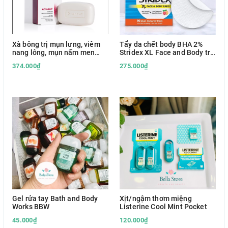
Xà bông trị mụn lưng, viêm
Tẩy da chết body BHA 2%
nang lông, mụn nấm men
Stridex XL Face and Body trị
Biotrade Acnaut Soap with
mụn lưng, ngực, viêm nang
374.000₫
275.000₫
Lactic and BHA
lông
Gel rửa tay Bath and Body
Xịt/ngậm thơm miệng
Works BBW
Listerine Cool Mint Pocket
45.000₫
120.000₫