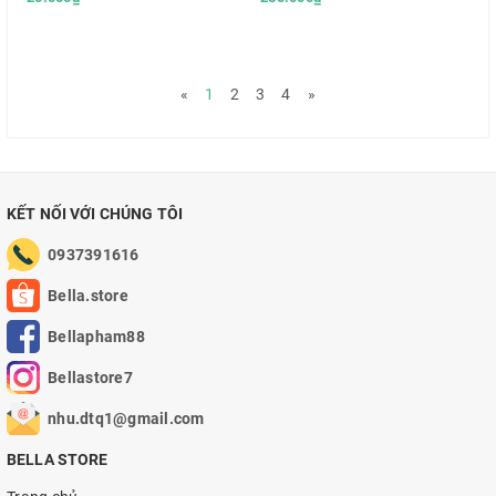
«
1
2
3
4
»
KẾT NỐI VỚI CHÚNG TÔI
0937391616
Bella.store
Bellapham88
Bellastore7
nhu.dtq1@gmail.com
BELLA STORE