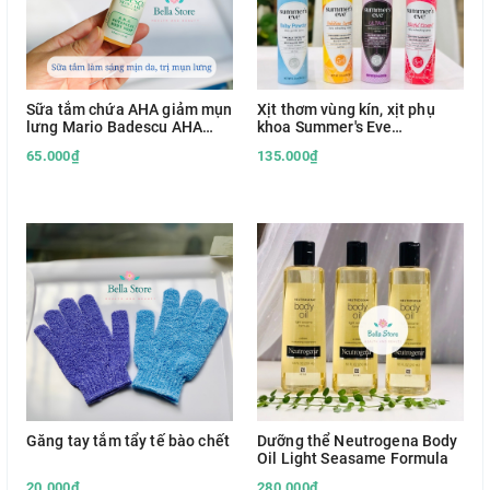
Sữa tắm chứa AHA giảm mụn
Xịt thơm vùng kín, xịt phụ
lưng Mario Badescu AHA
khoa Summer's Eve
Botanical Body Soap mini
Freshening Spray hàng Mỹ
65.000₫
135.000₫
29ml
Găng tay tắm tẩy tế bào chết
Dưỡng thể Neutrogena Body
Oil Light Seasame Formula
20.000₫
280.000₫