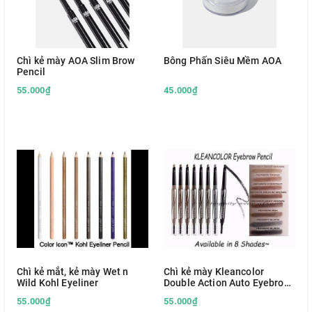
Chì kẻ mày AOA Slim Brow
Bông Phấn Siêu Mềm AOA
Pencil
55.000₫
45.000₫
Chì kẻ mắt, kẻ mày Wet n
Chì kẻ mày Kleancolor
Wild Kohl Eyeliner
Double Action Auto Eyebrow
Pencil
55.000₫
55.000₫