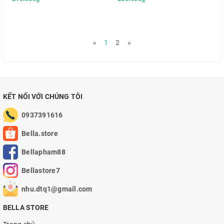
«
1
2
»
KẾT NỐI VỚI CHÚNG TÔI
0937391616
Bella.store
Bellapham88
Bellastore7
nhu.dtq1@gmail.com
BELLA STORE