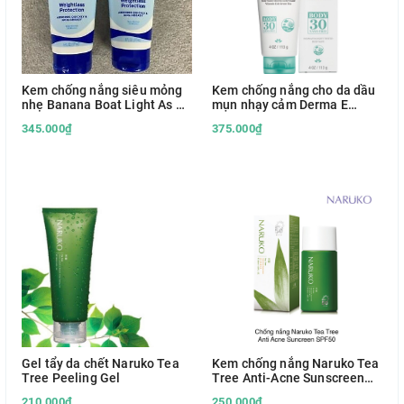
Kem chống nắng siêu mỏng
Kem chống nắng cho da dầu
nhẹ Banana Boat Light As Air
mụn nhạy cảm Derma E
SPF 50
Sunscreen Mineral Oil Free
345.000₫
375.000₫
SPF 30
Gel tẩy da chết Naruko Tea
Kem chống nắng Naruko Tea
Tree Peeling Gel
Tree Anti-Acne Sunscreen
SPF50+++
210.000₫
250.000₫