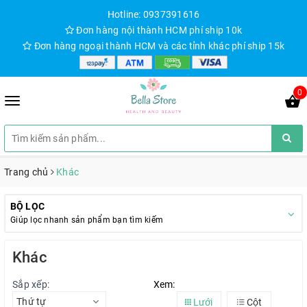
Hotline: 0937391616
Đơn hàng nội thành HCM phí ship 10k
Đơn hàng ngoại thành HCM và các tỉnh khác phí ship 15k
0
Trang chủ
Khác
BỘ LỌC
Giúp lọc nhanh sản phẩm bạn tìm kiếm
Khác
Sắp xếp:
Xem:
Thứ tự
Lưới
Cột