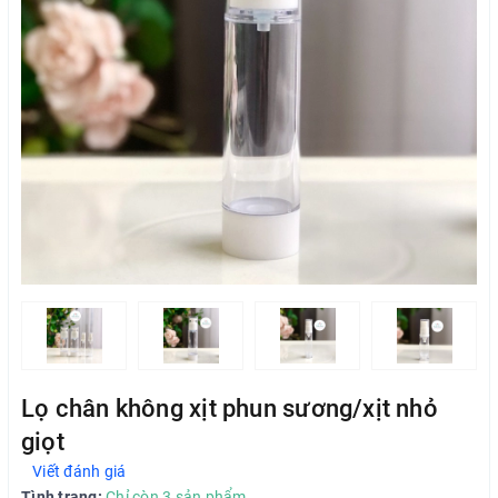
Lọ chân không xịt phun sương/xịt nhỏ
giọt
Viết đánh giá
Tình trạng:
Chỉ còn 3 sản phẩm