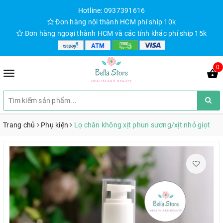
Hotline: 0937391616
Đơn hàng nội thành HCM phí ship 10k
Đơn hàng ngoại thành HCM và các tỉnh khác phí ship 15k
0
Trang chủ
Phụ kiện
Lọ chân không xịt phun sương/xịt nhỏ giọt