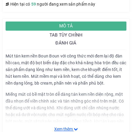
Hiện tại có
59
người đang xem sản phẩm này
MÔ TẢ
TAB TÙY CHỈNH
ĐÁNH GIÁ
Mút tán kem nền Boun Boun với công thức mới đem lại độ đàn
hồi cao, mật độ bọt biển dày đặc cho khả năng hòa trộn đều các
sản phẩm dạng lỏng như kem nền, kem che khuyết điểm tốt, ít
hút kem nền. Mút mềm mại và linh hoạt, có thể dùng cho kem
nền dạng lỏng, bb cream, phấn nén và phấn phủ bột.
Miếng mút có bề mặt tròn dễ dàng tán kem nền diện rộng, một
đầu nhọn để viền chính xác và tán những góc nhỏ trên mặt. Có
thể dùng ướt và dùng khô. Khi dùng ướt chỉ cần nhúng nước
hoặc xả dưới vòi nước cho mút ngấm nước rồi bóp nhẹ cho ráo
bớt nước, mút sẽ trở nên mềm mại, bồng bềnh, khi tán kem nền
sẽ cực kỳ mỏng nhẹ.
Xem thêm