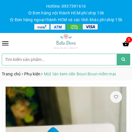
Hotline: 0937391616
Đơn hàng nội thành HCM phí ship 10k
Đơn hàng ngoại thành HCM và các tỉnh khác phí ship 15k
0
Trang chủ
Phụ kiện
Mút tán kem nền Boun Boun mềm mại