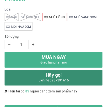
Loại
CỌ NÂU
VỎ MÓP NHẸ
CỌ NHŨ HỒNG
CỌ NHŨ VÀNG 9CM
CỌ MÔI NÂU 9CM
Số lượng
–
+
MUA NGAY
Giao hàng tận nơi
Hãy gọi
Liên hệ 0937391616
Hiện tại có
85
người đang xem sản phẩm này