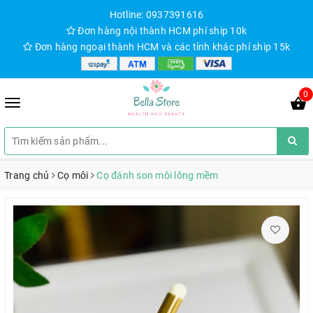
Hotline: 0937391616
Đơn hàng nội thành HCM phí ship 10k
Đơn hàng ngoại thành HCM và các tỉnh khác phí ship 15k
0
Trang chủ
Cọ môi
Cọ đánh son môi lông mềm