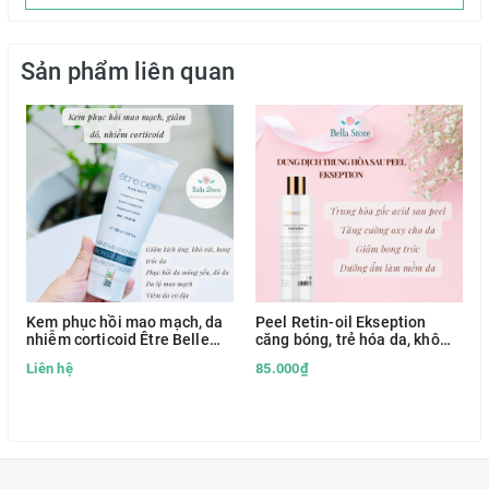
Sản phẩm liên quan
Kem phục hồi mao mạch, da
Peel Retin-oil Ekseption
nhiễm corticoid Être Belle
căng bóng, trẻ hóa da, khô
Couperose hàng Đức
cồi mụn, đều màu da
Liên hệ
85.000₫