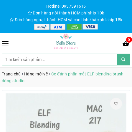
Hotline: 0937391616
Đơn hàng nội thành HCM phí ship 10k
Đơn hàng ngoại thành HCM và các tỉnh khác phí ship 15k
0
Trang chủ
Hàng mới về
Cọ đánh phấn mắt ELF blending brush
dòng studio