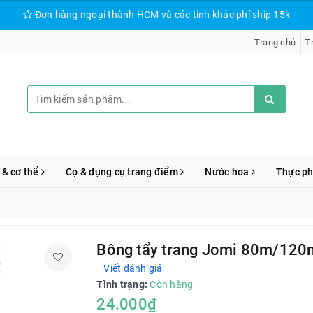
Đơn hàng ngoại thành HCM và các tỉnh khác phí ship 15k
Trang chủ
T
 & cơ thể
Cọ & dụng cụ trang điểm
Nước hoa
Thực p
Bông tẩy trang Jomi 80m/120
Viết đánh giá
Tình trạng:
Còn hàng
24.000₫