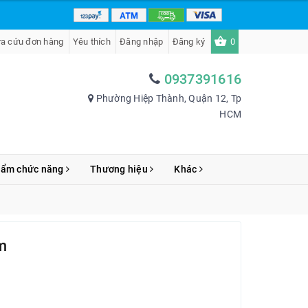
ra cứu đơn hàng
Yêu thích
Đăng nhập
Đăng ký
0
0937391616
Phường Hiệp Thành, Quận 12, Tp
HCM
hẩm chức năng
Thương hiệu
Khác
m