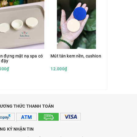
n đựng mặt nạ spa có
Mút tán kem nền, cushion
Bông phấn tam
 đậy
mặt
000₫
12.000₫
15.000₫
ƯƠNG THỨC THANH TOÁN
NG KÝ NHẬN TIN