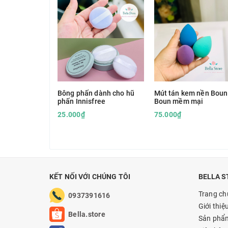
Bông phấn dành cho hũ
Mút tán kem nền Boun
phấn Innisfree
Boun mềm mại
25.000₫
75.000₫
KẾT NỐI VỚI CHÚNG TÔI
BELLA S
Trang ch
0937391616
Giới thiệ
Bella.store
Sản phẩ