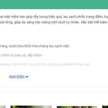
ai mặt mềm mịn giúp tẩy trang hiệu quả, lau sạch phấn trang điểm, bụ
chân lông, giúp da sáng mịn màng một cách tự nhiên. Đặc biệt tiết kiệ
rang, nước hoa hồồi nhẹ nhàng lau sạch mặt.
a tránh bị chảy xệ, nếp nhăn -
 nhàng, tránh tình trạng sử dụng bông quá khô khi lau mặt.
át, khô ráo, sạch Xuất xứ: Thổ Nhĩ Kỳ Hạn sử dụng: 3 năm từ NSX.
Xem thêm