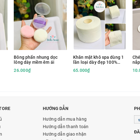
Bông phấn nhung dọc
Khăn mặt khô spa dùng 1
Ché
lông dày mềm êm ái
lần loại dày đẹp 100%
nắp
cotton
26.000₫
65.000₫
10.
TORE
HƯỚNG DẪN
PH
ủ
Hướng dẫn mua hàng
u
Hướng dẫn thanh toán
ĐĂ
m
Hướng dẫn giao nhận