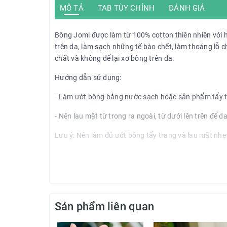
MÔ TẢ
TAB TÙY CHỈNH
ĐÁNH GIÁ
Bông Jomi được làm từ 100% cotton thiên nhiên với h
trên da, làm sạch những tế bào chết, làm thoáng lỗ 
chất và không để lại xơ bông trên da.
Hướng dẫn sử dụng:
- Làm ướt bông bằng nước sạch hoặc sản phẩm tẩy t
- Nên lau mặt từ trong ra ngoài, từ dưới lên trên để d
Lưu ý: Nên làm đủ ướt bông tẩy trang và lau mặt nhẹ
- Bảo quản: Bảo quản ở nhiệt độ phòng, nơi thoáng m
Sản phẩm liên quan