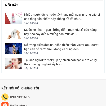
NỔI BẬT
Nhiều người dùng nước tẩy trang mỗi ngày nhưng bác sĩ
cho rằng sản phẩm này không hề tốt như...
10/11/2018
Muốn xử nhanh gọn những đốm mụn xấu xí, các nàng
hãy nhờ cậy đến 5 miếng dán mụn dễ...
10/11/2018
Để trang điểm đẹp như dàn thiên thần Victoria's Secret,
bạn cần bỏ ra 21 triệu đồng và dùng đến...
10/11/2018
Tại sao người ta makeup tự nhiên còn bạn cứ tô vẽ lại
thấy mình giống hề? Ấy là vì...
10/11/2018
KẾT NỐI VỚI CHÚNG TÔI
0937391616
Bella.store