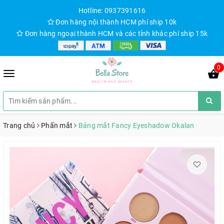
Hotline: 0937391616
Đơn hàng nội thành HCM phí ship 10k
Đơn hàng ngoại thành HCM và các tỉnh khác phí ship 15k
0
Trang chủ
Phấn mắt
Bảng mắt Fancy Eyeshadow Okalan