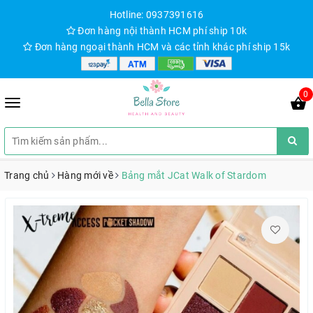
Hotline: 0937391616
Đơn hàng nội thành HCM phí ship 10k
Đơn hàng ngoại thành HCM và các tỉnh khác phí ship 15k
0
Trang chủ
Hàng mới về
Bảng mắt JCat Walk of Stardom