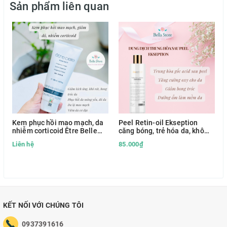
Sản phẩm liên quan
Kem phục hồi mao mạch, da
Peel Retin-oil Ekseption
nhiễm corticoid Être Belle
căng bóng, trẻ hóa da, khô
Couperose hàng Đức
cồi mụn, đều màu da
Liên hệ
85.000₫
KẾT NỐI VỚI CHÚNG TÔI
0937391616