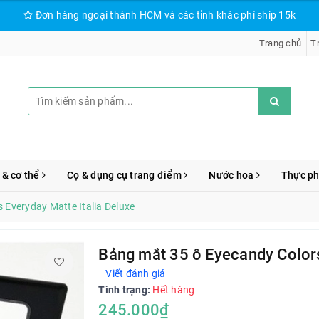
Đơn hàng ngoại thành HCM và các tỉnh khác phí ship 15k
Trang chủ
T
 & cơ thể
Cọ & dụng cụ trang điểm
Nước hoa
Thực p
 Everyday Matte Italia Deluxe
Bảng mắt 35 ô Eyecandy Colors
Viết đánh giá
Tình trạng:
Hết hàng
245.000₫