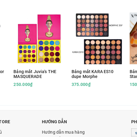
or
Bảng mắt Juvia's THE
Bảng mắt KARA ES10
Bản
MASQUERADE
dupe Morphe
Sta
250.000₫
375.000₫
150
TORE
HƯỚNG DẪN
PH
ủ
Hướng dẫn mua hàng