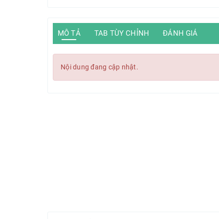
MÔ TẢ
TAB TÙY CHỈNH
ĐÁNH GIÁ
Nội dung đang cập nhật.