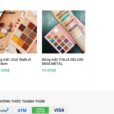
g mắt JCat Walk of
Bảng mắt ITALIA DELUXE
Bảng phấn mắ
rdom
MISS METAL
của Beauty Cr
.000₫
95.000₫
275.000₫
ƯƠNG THỨC THANH TOÁN