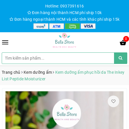
Hotline: 0937391616
Đơn hàng nội thành HCM phí ship 10k
Đơn hàng ngoại thành HCM và các tỉnh khác phí ship 15k
0
Trang chủ
Kem dưỡng ẩm
Kem dưỡng ẩm phục hồi da The Inkey
List Peptide Moisturizer