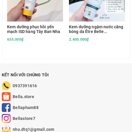
Kem dưỡng phục hồi yến
Kem dưỡng ngậm nước căng
mạch ISD hàng Tây Ban Nha
bóng da Être Belle
Hyaluronic Day & Night
635.000₫
2.400.000₫
Cream HA Peptide hàng Đức
KẾT NỐI VỚI CHÚNG TÔI
0937391616
Bella.store
Bellapham88
Bellastore7
nhu.dtq1@gmail.com