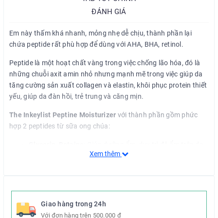
ĐÁNH GIÁ
Em này thấm khá nhanh, mỏng nhẹ dễ chịu, thành phần lại
chứa peptide rất phù hợp để dùng với AHA, BHA, retinol.
Peptide là một hoạt chất vàng trong việc chống lão hóa, đó là
những chuỗi axit amin nhỏ nhưng mạnh mẽ trong việc giúp da
tăng cường sản xuất collagen và elastin, khôi phục protein thiết
yếu, giúp da đàn hồi, trẻ trung và căng mịn.
The Inkeylist Peptine Moisturizer
với thành phần gồm phức
hợp 2 peptides từ sữa ong chúa:
Glycerin, Betaine
: Giúp dưỡng ẩm, duy trì độ ẩm trên da
Xem thêm
ngăn ngừa tình trạng khô căng hoặc đổ dầu quá nhiều do
thiếu nước.
2% Royal Epigen P5 ™ (Pentapeptide-48)
: giúp làm đều
màu da và giảm dấu hiệu lão hóa da, đẩy nhanh quá trình
tái tạo biểu bì cho một làn da mịn màng.
Giao hàng trong 24h
Với đơn hàng trên 500.000 đ
Ngoài ra còn chứa rất nhiều acid aminj và bơ hạt mỡ giúp nuôi