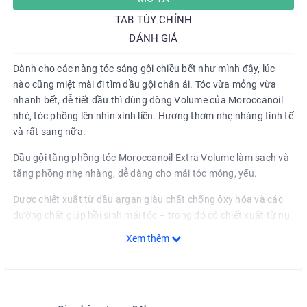
TAB TÙY CHỈNH
ĐÁNH GIÁ
Dành cho các nàng tóc sáng gội chiều bết như mình đây, lúc
nào cũng miệt mài đi tìm dầu gội chân ái. Tóc vừa mỏng vừa
nhanh bết, dễ tiết dầu thì dùng dòng Volume của Moroccanoil
nhé, tóc phồng lên nhìn xinh liền. Hương thơm nhẹ nhàng tinh tế
và rất sang nữa.
Dầu gội tăng phồng tóc Moroccanoil Extra Volume làm sạch và
tăng phồng nhẹ nhàng, dễ dàng cho mái tóc mỏng, yếu.
Được chiết xuất từ dầu argan giàu chất chống ôxy hóa và các
dưỡng chất giúp hồi sinh mái tóc – trong đó có chiết xuất từ nụ
đoan giúp làm phồng tóc một cách tự nhiên—mang lại độ
Xem thêm
phồng, óng ả và dễ chải cho mái tóc trông khỏe mạnh. An toàn
cho tóc nhuộm. Không chứa sulfate, phosphate và paraben.
CÁCH SỬ DỤNG