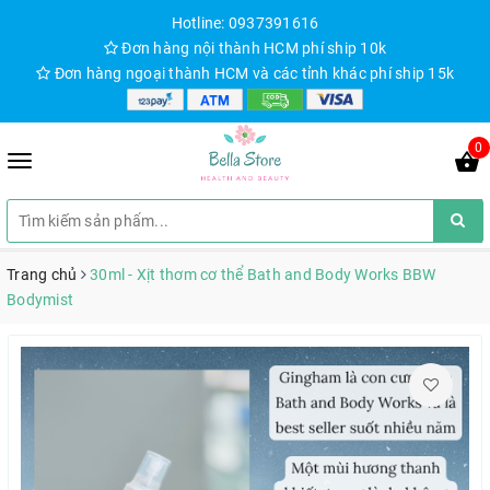
Hotline: 0937391616
Đơn hàng nội thành HCM phí ship 10k
Đơn hàng ngoại thành HCM và các tỉnh khác phí ship 15k
0
Trang chủ
30ml - Xịt thơm cơ thể Bath and Body Works BBW
Bodymist