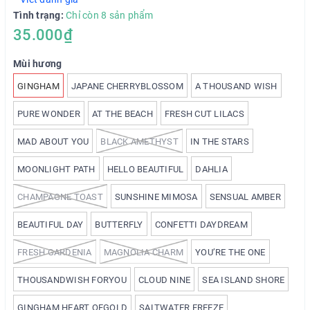
Tình trạng:
Chỉ còn 8 sản phẩm
35.000₫
Mùi hương
GINGHAM
JAPANE CHERRYBLOSSOM
A THOUSAND WISH
PURE WONDER
AT THE BEACH
FRESH CUT LILACS
MAD ABOUT YOU
BLACK AMETHYST
IN THE STARS
MOONLIGHT PATH
HELLO BEAUTIFUL
DAHLIA
CHAMPAGNE TOAST
SUNSHINE MIMOSA
SENSUAL AMBER
BEAUTIFUL DAY
BUTTERFLY
CONFETTI DAYDREAM
FRESH GARDENIA
MAGNOLIA CHARM
YOU’RE THE ONE
THOUSANDWISH FORYOU
CLOUD NINE
SEA ISLAND SHORE
GINGHAM HEART OFGOLD
SALTWATER FREEZE