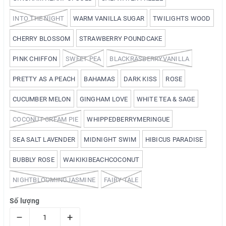
INTO THE NIGHT
WARM VANILLA SUGAR
TWILIGHTS WOOD
CHERRY BLOSSOM
STRAWBERRY POUNDCAKE
PINK CHIFFON
SWEET PEA
BLACKRASBERRYVANILLA
PRETTY AS A PEACH
BAHAMAS
DARK KISS
ROSE
CUCUMBER MELON
GINGHAM LOVE
WHITE TEA & SAGE
COCONUT CREAM PIE
WHIPPEDBERRYMERINGUE
SEA SALT LAVENDER
MIDNIGHT SWIM
HIBICUS PARADISE
BUBBLY ROSE
WAIKIKIBEACHCOCONUT
NIGHTBLOOMINGJASMINE
FAIRY TALE
Số lượng
–
+