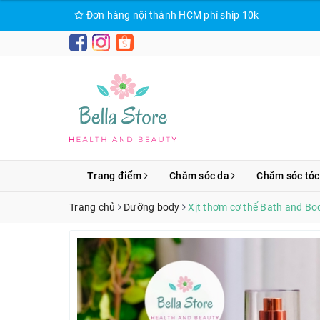
Đơn hàng nội thành HCM phí ship 10k
Trang điểm
Chăm sóc da
Chăm sóc tóc
Trang chủ
Dưỡng body
Xịt thơm cơ thể Bath and B