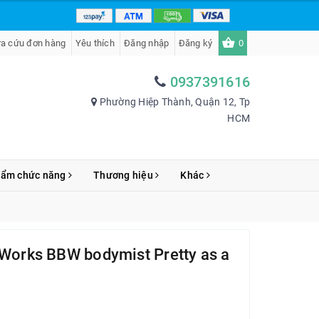
ra cứu đơn hàng
Yêu thích
Đăng nhập
Đăng ký
0
0937391616
Phường Hiệp Thành, Quận 12, Tp
HCM
hẩm chức năng
Thương hiệu
Khác
 Works BBW bodymist Pretty as a