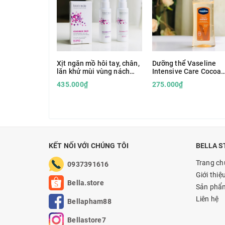
Xịt ngăn mồ hôi tay, chân,
Dưỡng thể Vaseline
lăn khử mùi vùng nách
Intensive Care Cocoa
Odorex Biotrade
Radiant Body Oil 200m
435.000₫
275.000₫
KẾT NỐI VỚI CHÚNG TÔI
BELLA S
Trang ch
0937391616
Giới thiệ
Bella.store
Sản phẩ
Liên hệ
Bellapham88
Bellastore7