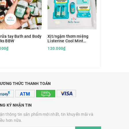
 rửa tay Bath and Body
Xịt/ngậm thơm miệng
Kem giảm ngứ
rks BBW
Listerine Cool Mint
Vagisil
Pocket
000₫
120.000₫
175.000₫
ƯƠNG THỨC THANH TOÁN
NG KÝ NHẬN TIN
ận thông tin sản phẩm mới nhất, tin khuyến mãi và
iều hơn nữa.