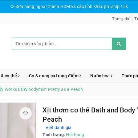
Đơn hàng ngoại thành HCM và các tỉnh khác phí ship 15k
Trang chủ
T
 & cơ thể
Cọ & dụng cụ trang điểm
Nước hoa
Thực p
ody Works BBW bodymist Pretty as a Peach
Xịt thơm cơ thể Bath and Body
Peach
Viết đánh giá
Tình trạng:
Hết hàng