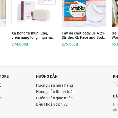
Xà bông trị mụn lưng,
Tẩy da chết body BHA 2%
Gel
viêm nang lông, mụn nấm
Stridex XL Face and Body
Wo
l
men Biotrade Acnaut
trị mụn lưng, ngực, viêm
374.000₫
275.000₫
45.
Soap with Lactic and BHA
nang lông
TORE
HƯỚNG DẪN
PH
ủ
Hướng dẫn mua hàng
u
Hướng dẫn thanh toán
ĐĂ
m
Hướng dẫn giao nhận
Điều khoản dịch vụ
Nh
nh