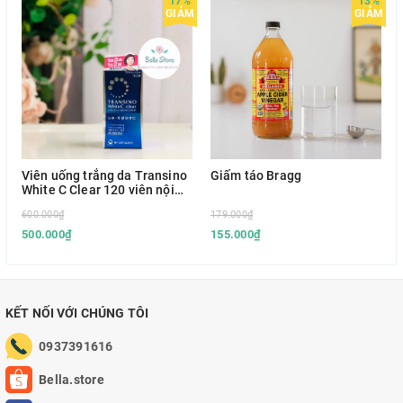
17%
13%
GIẢM
GIẢM
Viên uống trắng da Transino
Giấm táo Bragg
White C Clear 120 viên nội
địa Nhật
600.000₫
179.000₫
500.000₫
155.000₫
KẾT NỐI VỚI CHÚNG TÔI
0937391616
Bella.store