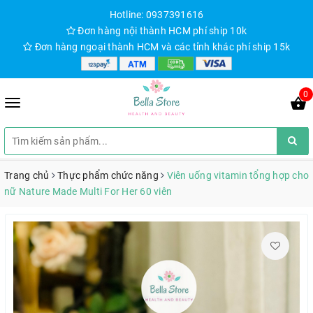
Hotline: 0937391616
Đơn hàng nội thành HCM phí ship 10k
Đơn hàng ngoại thành HCM và các tỉnh khác phí ship 15k
0
Trang chủ
Thực phẩm chức năng
Viên uống vitamin tổng hợp cho
nữ Nature Made Multi For Her 60 viên