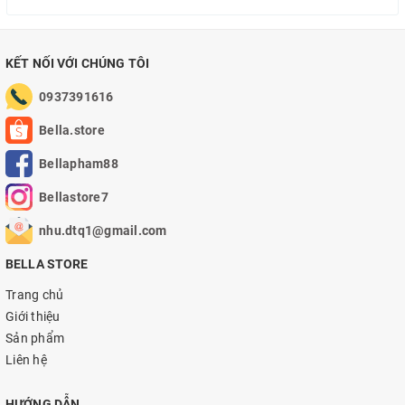
Có thể dùng cho phụ nữ mang thai, tuy nhiên nếu đã dùng
thuốc bổ có chứa vitamin A thì nên tham khảo ý kiến bác sĩ
KẾT NỐI VỚI CHÚNG TÔI
trước khi dùng để tránh dư lượng vitamin cần thiết.
0937391616
Không dùng kèm nếu đang điều trị mụn bằng kháng sinh.
Bella.store
Sản phẩm này không phải là thuốc và không thể thay thế cho
Bellapham88
thuốc.
Bellastore7
nhu.dtq1@gmail.com
BELLA STORE
Trang chủ
Giới thiệu
Sản phẩm
Liên hệ
HƯỚNG DẪN