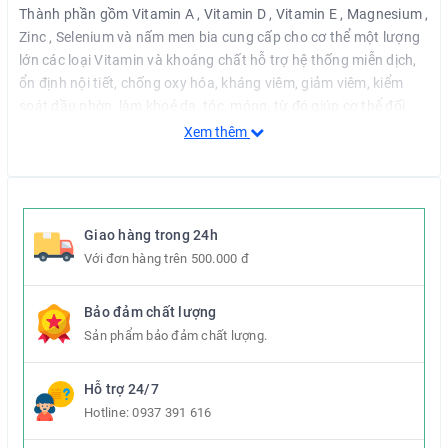
Thành phần gồm Vitamin A , Vitamin D , Vitamin E , Magnesium ,
Zinc , Selenium và nấm men bia cung cấp cho cơ thể một lượng
lớn các loại Vitamin và khoáng chất hỗ trợ hệ thống miễn dịch,
ổn định nội tiết, chống oxy hóa, kháng viêm, giảm viêm, kiểm
soát dầu nhờn, làm khoẻ da, tóc, móng, từ đó giúp cơ thể đối
phó với vi khuẩn gây mụn.
Xem thêm
Thành phần gồm:
Beta Carotene/Pro vitamin A – chống lại những tác động
của vi khuẩn P.acnes, nuôi dưỡng, trẻ hóa da; tái tạo tế
Giao hàng trong 24h
bào, tăng cường sản sinh collagen trong da
Với đơn hàng trên 500.000 đ
Vitamin D3 – hỗ trợ tạo ra các tế bào mới, tổng hợp các
peptide kháng khuẩn, cathelicidine và defensine hỗ trợ
Bảo đảm chất lượng
cân bằng nội tiết tố
Sản phẩm bảo đảm chất lượng.
Vitamin E: chống oxy hoá mạnh, chống viêm, tăng cường
hệ miễn dịch và giúp tái tạo da.
Hỗ trợ 24/7
Kẽm – kháng khuẩn, chống viêm, giảm tiết dầu trên da.
Hotline:
0937 391 616
Selenium – một chất chống oxy hóa quan trọng cho hoạt