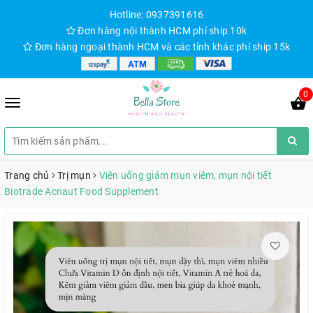
Hotline: 0937391616
Đơn hàng nội thành HCM phí ship 10k
Đơn hàng ngoại thành HCM và các tỉnh khác phí ship 15k
0
Trang chủ
Trị mụn
Viên uống giảm mụn viêm, mụn nội tiết
Biotrade Acnaut Food Supplement