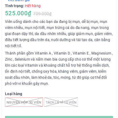
Tình trạng:
Hết hàng
525.000₫
709.000₫
Viên uống dành cho các bạn da đang bị mụn, dễ bị mụn, mụn
viêm nhiều, mụn nội tiết, mụn trứng cá do đa nang, mụn trong
giai đoạn dậy thì, da dầu nhờn nhiều, giúp giảm mụn, giảm viêm,
điều tiết lượng dầu trên da, nuôi dưỡng và tái tạo da, cân bằng
nội tiết tố.
Thành phần gồm Vitamin A , Vitamin D , Vitamin E , Magnesium ,
Zinc , Selenium và nấm men bia cung cấp cho cơ thể một lượng
lớn các loại Vitamin và khoáng chất hỗ trợ hệ thống miễn dịch,
ổn định nội tiết, chống oxy hóa, kháng viêm, giảm viêm, kiểm
soát dầu nhờn, làm khoẻ da, tóc, móng, từ đó giúp cơ thể đối
phó với vi khuẩn gây mụn.
Loại hàng
NGUYÊN HỘP 30 VIÊN
TÁCH LẺ VỈ 10 VIÊN