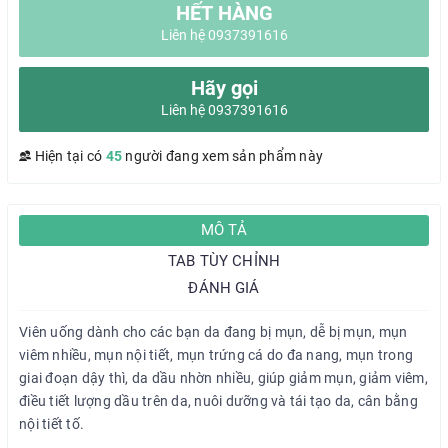
HẾT HÀNG
Liên hệ 0937391616
Hãy gọi
Liên hệ 0937391616
Hiện tại có
45
người đang xem sản phẩm này
MÔ TẢ
TAB TÙY CHỈNH
ĐÁNH GIÁ
Viên uống dành cho các bạn da đang bị mụn, dễ bị mụn, mụn
viêm nhiều, mụn nội tiết, mụn trứng cá do đa nang, mụn trong
giai đoạn dậy thì, da dầu nhờn nhiều, giúp giảm mụn, giảm viêm,
điều tiết lượng dầu trên da, nuôi dưỡng và tái tạo da, cân bằng
nội tiết tố.