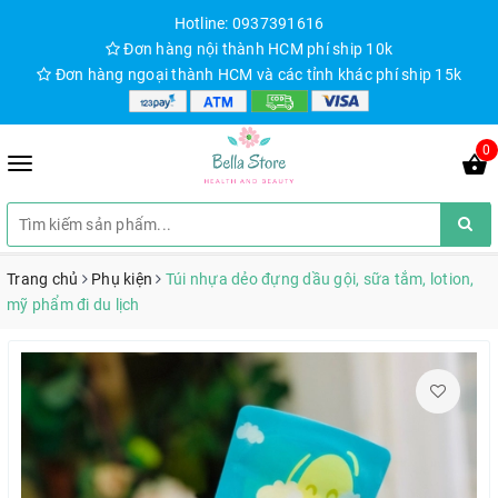
Hotline: 0937391616
Đơn hàng nội thành HCM phí ship 10k
Đơn hàng ngoại thành HCM và các tỉnh khác phí ship 15k
0
Trang chủ
Phụ kiện
Túi nhựa dẻo đựng dầu gội, sữa tắm, lotion,
mỹ phẩm đi du lịch