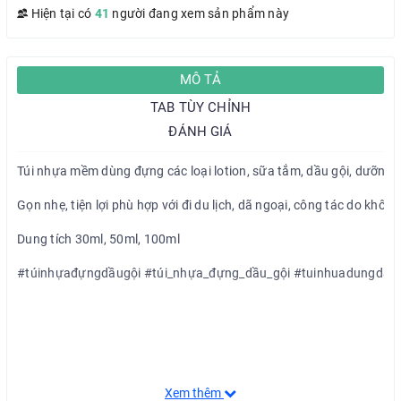
Hiện tại có
41
người đang xem sản phẩm này
MÔ TẢ
TAB TÙY CHỈNH
ĐÁNH GIÁ
Túi nhựa mềm dùng đựng các loại lotion, sữa tắm, dầu gội, dưỡng da
Gọn nhẹ, tiện lợi phù hợp với đi du lịch, dã ngoại, công tác do khôn
Dung tích 30ml, 50ml, 100ml
#túinhựađựngdầugội #túi_nhựa_đựng_dầu_gội #tuinhuadungdaugo
Xem thêm