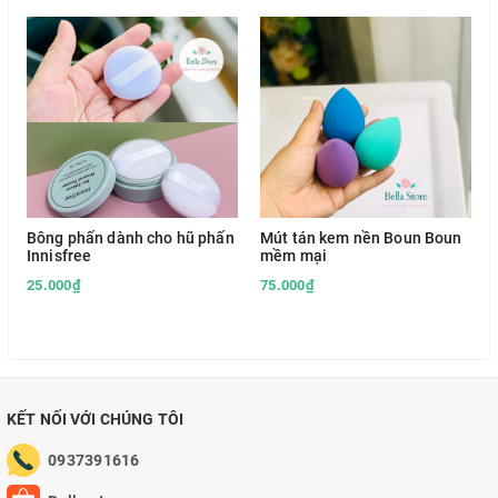
Bông phấn dành cho hũ phấn
Mút tán kem nền Boun Boun
Innisfree
mềm mại
25.000₫
75.000₫
KẾT NỐI VỚI CHÚNG TÔI
0937391616