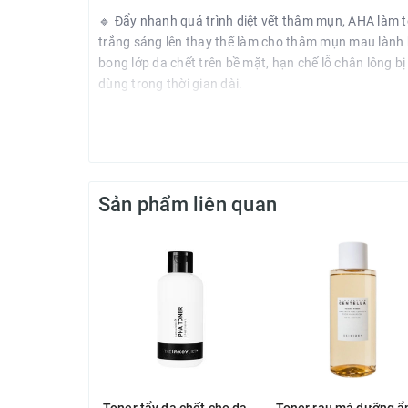
🔹 Đẩy nhanh quá trình diệt vết thâm mụn, AHA làm t
trắng sáng lên thay thế làm cho thâm mụn mau lành 
bong lớp da chết trên bề mặt, hạn chế lỗ chân lông bị 
dùng trong thời gian dài.
Thành phần chính:
🔹 Glycolic Acid 10%: một alpha hydroxy acid tẩy da c
🔹 Witch Hazel 5%: giúp kiểm soát lượng dầu thừa
Sản phẩm liên quan
❗ Lưu ý:
🍃 AHA làm da dễ bắt nắng hơn. Dùng kem chống nắng
🍃 Có thể gây cảm giác châm chích khi mới bắt đầu s
🍃 Không nên sử dụng lên da quá nhạy cảm, da đang b