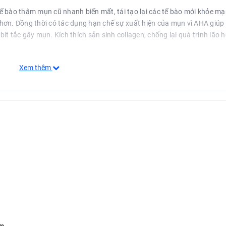
ế bào thâm mụn cũ nhanh biến mất, tái tạo lại các tế bào mới khỏe mạ
hơn. Đồng thời có tác dụng hạn chế sự xuất hiện của mụn vì AHA giúp
bít tắc gây mụn. Kích thích sản sinh collagen, chống lại quá trình lão h
Xem thêm
hết trên bề mặt da.
, hạn chế tiếp xúc với ánh nắng khi dùng sản phẩm này.
ử dụng do đặc tính của AHA. Dùng trong thời gian dài sẽ quen dần.
ong tróc (peeling) hoặc da bị tổn thương.