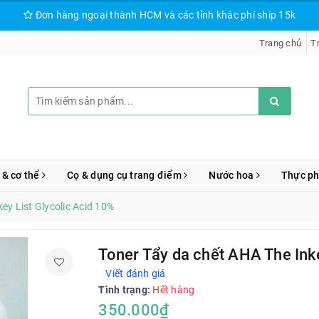
Đơn hàng ngoại thành HCM và các tỉnh khác phí ship 15k
Trang chủ
T
 & cơ thể
Cọ & dụng cụ trang điểm
Nước hoa
Thực p
ey List Glycolic Acid 10%
Toner Tẩy da chết AHA The Ink
Viết đánh giá
Tình trạng:
Hết hàng
350.000₫