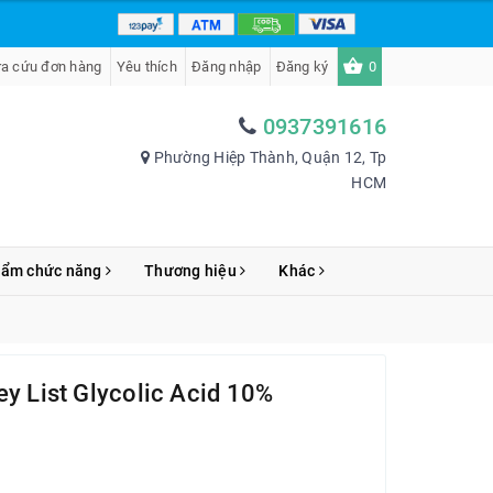
ra cứu đơn hàng
Yêu thích
Đăng nhập
Đăng ký
0
0937391616
Phường Hiệp Thành, Quận 12, Tp
HCM
hẩm chức năng
Thương hiệu
Khác
ey List Glycolic Acid 10%