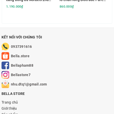
Scene
Skin Exfoliating Tonic (peel
1.190.000₫
860.000₫
nhẹ)
KẾT NỐI VỚI CHÚNG TÔI
0937391616
Bella.store
Bellapham88
Bellastore7
nhu.dtq1@gmail.com
BELLA STORE
Trang chủ
Giới thiệu