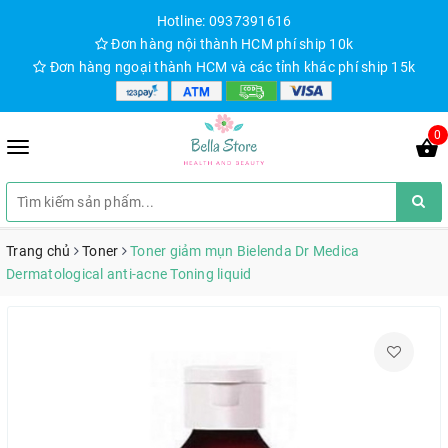
Hotline: 0937391616
Đơn hàng nội thành HCM phí ship 10k
Đơn hàng ngoại thành HCM và các tỉnh khác phí ship 15k
0
Trang chủ
Toner
Toner giảm mụn Bielenda Dr Medica
Dermatological anti-acne Toning liquid