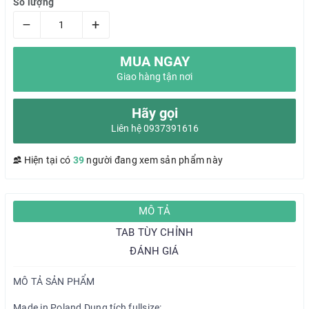
Số lượng
–
+
MUA NGAY
Giao hàng tận nơi
Hãy gọi
Liên hệ 0937391616
Hiện tại có
39
người đang xem sản phẩm này
MÔ TẢ
TAB TÙY CHỈNH
ĐÁNH GIÁ
MÔ TẢ SẢN PHẨM
Made in Poland Dung tích fullsize: