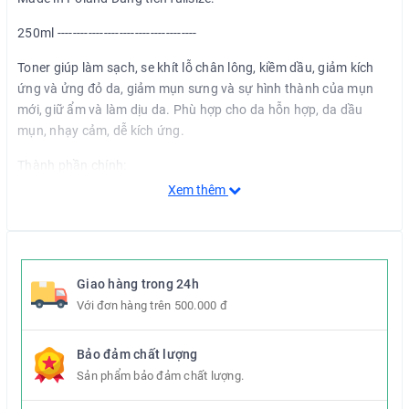
250ml ------------------------------------
Toner giúp làm sạch, se khít lỗ chân lông, kiềm dầu, giảm kích
ứng và ửng đỏ da, giảm mụn sưng và sự hình thành của mụn
mới, giữ ẩm và làm dịu da. Phù hợp cho da hỗn hợp, da dầu
mụn, nhạy cảm, dễ kích ứng.
Thành phần chính:
Xem thêm
- Niacinamide
- Azelaic Acid
- Mandelic Acid
Giao hàng trong 24h
- Panthenol (B5)
Với đơn hàng trên 500.000 đ
- Allantoin
Bảo đảm chất lượng
-Glycerin Hướng dẫn sử dụng: cho một lượng toner vừa đủ ra
Sản phẩm bảo đảm chất lượng.
bông tẩy trang, sau đó lau lên mặt.