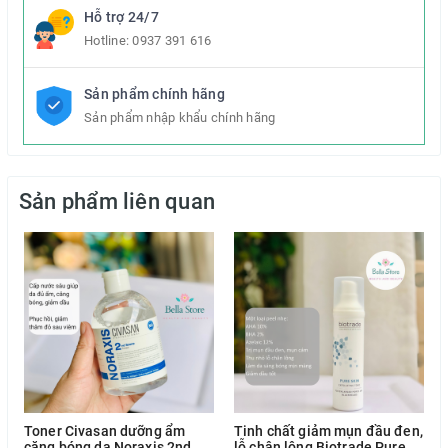
Hỗ trợ 24/7
Sử dụng sáng và tối.
Hotline:
0937 391 616
Sản phẩm chính hãng
Sản phẩm nhập khẩu chính hãng
Sản phẩm liên quan
Toner Civasan dưỡng ẩm
Tinh chất giảm mụn đầu đen,
căng bóng da Noraxis 2nd
lỗ chân lông Biotrade Pure