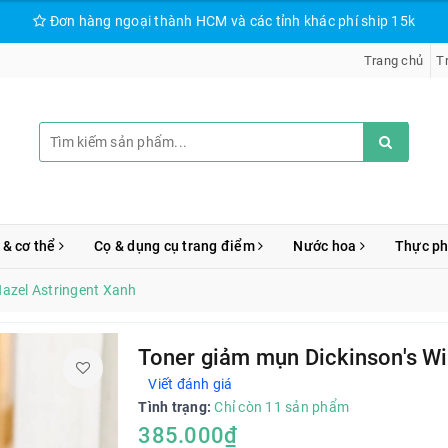
Đơn hàng ngoại thành HCM và các tỉnh khác phí ship 15k
Trang chủ
T
 & cơ thể
Cọ & dụng cụ trang điểm
Nước hoa
Thực p
Hazel Astringent Xanh
Toner giảm mụn Dickinson's Wi
Viết đánh giá
Tình trạng:
Chỉ còn 11 sản phẩm
385.000₫