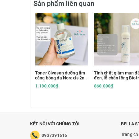
Sản phẩm liên quan
Toner Civasan dưỡng ẩm
Tinh chất giảm mụn đ
căng bóng da Noraxis 2nd
đen, lỗ chân lông Biot
Scene
Pure Skin Exfoliating
1.190.000₫
860.000₫
Tonic (peel nhẹ)
KẾT NỐI VỚI CHÚNG TÔI
BELLA S
Trang ch
0937391616