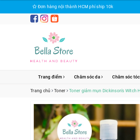
Đơn hàng nội thành HCM phí ship 10k
Trang điểm
Chăm sóc da
Chăm sóc tóc
Trang chủ
Toner
Toner giảm mụn Dickinson's Witch 