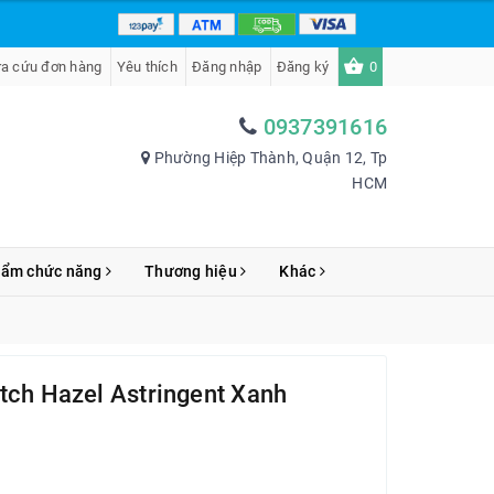
ra cứu đơn hàng
Yêu thích
Đăng nhập
Đăng ký
0
0937391616
Phường Hiệp Thành, Quận 12, Tp
HCM
hẩm chức năng
Thương hiệu
Khác
tch Hazel Astringent Xanh