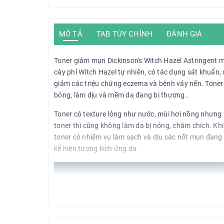
MÔ TẢ
TAB TÙY CHỈNH
ĐÁNH GIÁ
Toner giảm mụn Dickinson's Witch Hazel Astringent 
cây phỉ Witch Hazel tự nhiên, có tác dụng sát khuẩn
giảm các triệu chứng eczema và bệnh vảy nến. Toner 
bỏng, làm dịu và mềm da đang bị thương..
Toner có texture lỏng như nước, mùi hơi nồng nhưng s
toner thì cũng không làm da bị nóng, châm chích. Khi
toner có nhiệm vụ làm sạch và dịu các nốt mụn đang v
kể hiện tượng kích ứng da.