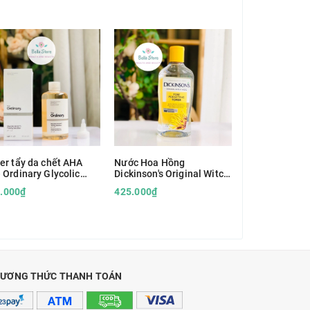
er tẩy da chết AHA
Nước Hoa Hồng
Toner AHA tẩy
 Ordinary Glycolic
Dickinson's Original Witch
Labo Labo Dr.
d 7% Toning Solution
Hazel Pore Perfecting
Keana
.000₫
425.000₫
320.000₫
Toner (Vàng) – Bí Quyết
Sạch Mụn Từ Thiên Nhiên
ƯƠNG THỨC THANH TOÁN