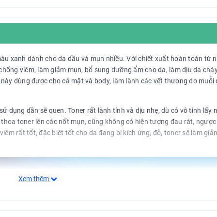
màu xanh dành cho da dầu và mụn nhiều. Với chiết xuất hoàn toàn từ 
, chống viêm, làm giảm mụn, bổ sung dưỡng ẩm cho da, làm dịu da chá
này dùng được cho cả mặt và body, làm lành các vết thương do muỗi đ
ử dụng dần sẽ quen. Toner rất lành tính và dịu nhẹ, dù có vô tình lấy 
 thoa toner lên các nốt mụn, cũng không có hiện tượng đau rát, ngược 
iêm rất tốt, đặc biệt tốt cho da đang bị kích ứng, đỏ, toner sẽ làm gi
Xem thêm