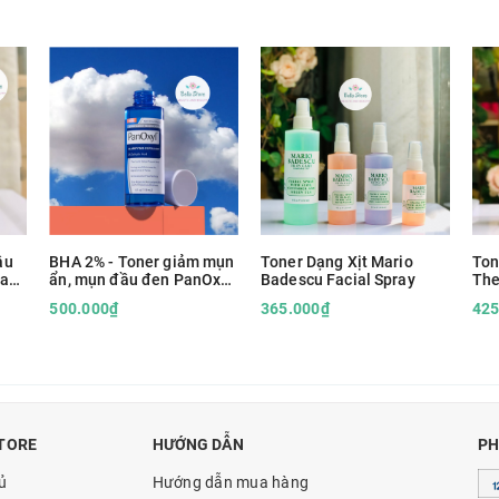
ầu
BHA 2% - Toner giảm mụn
Toner Dạng Xịt Mario
Ton
rade
ẩn, mụn đầu đen PanOxyl
Badescu Facial Spray
The
Clarifying Exfoliant
Aci
500.000₫
365.000₫
425
TORE
HƯỚNG DẪN
PH
ủ
Hướng dẫn mua hàng