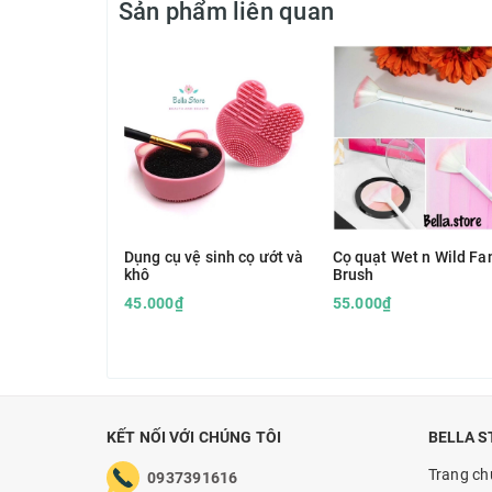
Sản phẩm liên quan
Dụng cụ vệ sinh cọ ướt và
Cọ quạt Wet n Wild Fa
khô
Brush
45.000₫
55.000₫
KẾT NỐI VỚI CHÚNG TÔI
BELLA S
Trang ch
0937391616