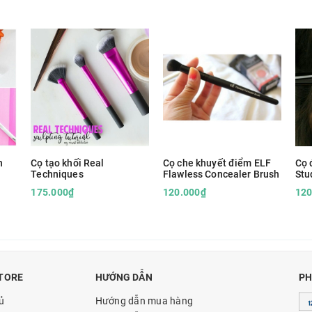
n
Cọ tạo khối Real
Cọ che khuyết điểm ELF
Cọ 
Techniques
Flawless Concealer Brush
Stu
Bru
175.000₫
120.000₫
120
TORE
HƯỚNG DẪN
PH
ủ
Hướng dẫn mua hàng