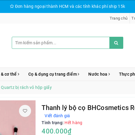
Đơn hàng ngoại thành HCM và các tỉnh khác phí ship 15k
Trang chủ
T
 & cơ thể
Cọ & dụng cụ trang điểm
Nước hoa
Thực p
Quartz bị rách vỏ hộp giấy
Thanh lý bộ cọ BHCosmetics Ro
Viết đánh giá
Tình trạng:
Hết hàng
400.000₫