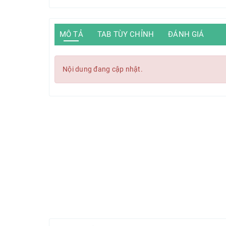
MÔ TẢ
TAB TÙY CHỈNH
ĐÁNH GIÁ
Nội dung đang cập nhật.