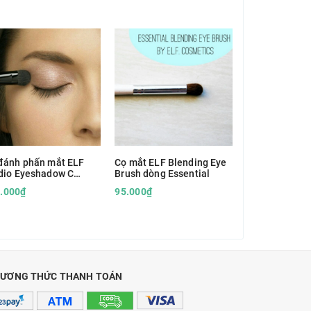
đánh phấn mắt ELF
Cọ mắt ELF Blending Eye
Cọ kẻ mắt, ch
dio Eyeshadow C
Brush dòng Essential
n Wild Angled
sh
.000₫
95.000₫
55.000₫
ƯƠNG THỨC THANH TOÁN