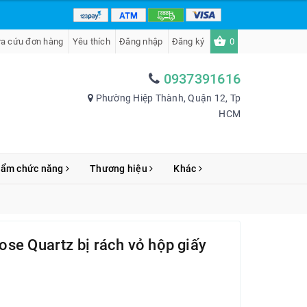
ra cứu đơn hàng
Yêu thích
Đăng nhập
Đăng ký
0
0937391616
Phường Hiệp Thành, Quận 12, Tp
HCM
hẩm chức năng
Thương hiệu
Khác
se Quartz bị rách vỏ hộp giấy