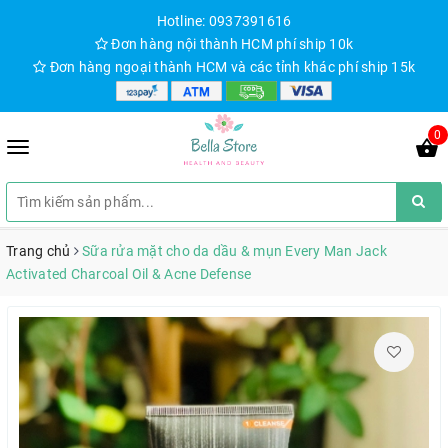
Hotline: 0937391616
Đơn hàng nội thành HCM phí ship 10k
Đơn hàng ngoại thành HCM và các tỉnh khác phí ship 15k
0
Trang chủ
Sữa rửa mặt cho da dầu & mụn Every Man Jack
Activated Charcoal Oil & Acne Defense