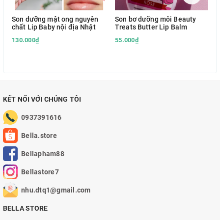
Son dưỡng mật ong nguyên
Son bơ dưỡng môi Beauty
chất Lip Baby nội địa Nhật
Treats Butter Lip Balm
130.000₫
55.000₫
KẾT NỐI VỚI CHÚNG TÔI
0937391616
Bella.store
Bellapham88
Bellastore7
nhu.dtq1@gmail.com
BELLA STORE