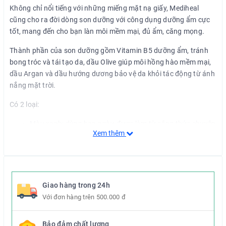
Không chỉ nổi tiếng với những miếng mặt nạ giấy, Mediheal
cũng cho ra đời dòng son dưỡng với công dụng dưỡng ẩm cực
tốt, mang đến cho bạn làn môi mềm mại, đủ ẩm, căng mọng.
Thành phần của son dưỡng gồm Vitamin B5 dưỡng ẩm, tránh
bong tróc và tái tạo da, dầu Olive giúp môi hồng hào mềm mại,
dầu Argan và dầu hướng dương bảo vệ da khỏi tác động từ ánh
nắng mặt trời.
Có 2 loại:
Màu xanh: dùng ban ngày, được làm từ công thức chuyên
Xem thêm
biệt giúp ngăn ngừa quá trình hình thành sắc tố Melanin,
có màu hồng nhẹ giúp làn môi tươi tắn hơn. Kết cấu dạng
gel giúp môi luôn hồng hào căng mướt.
Màu hồng: dùng ban đêm, có thêm một số thành phần
chuyên cấp ẩm, đặc biệt là trong thời tiết hanh khô hoặc
Giao hàng trong 24h
trong môi trường sử dụng điều hòa liên tục trong nhiều
Với đơn hàng trên 500.000 đ
giờ. Bên cạnh đó các thành phần này có khả năng tẩy tế
bào chết, tái tạo da rất tốt. Kết cấu dạng kem đặc biệt
Bảo đảm chất lượng