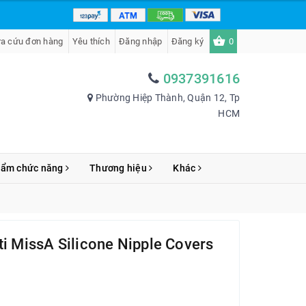
ra cứu đơn hàng
Yêu thích
Đăng nhập
Đăng ký
0
0937391616
Phường Hiệp Thành, Quận 12, Tp
HCM
hẩm chức năng
Thương hiệu
Khác
ti MissA Silicone Nipple Covers