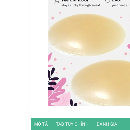
MÔ TẢ
TAB TÙY CHỈNH
ĐÁNH GIÁ