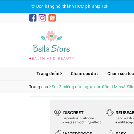
Đơn hàng nội thành HCM phí ship 10k
Trang điểm
Chăm sóc da
Chăm sóc tóc
Trang chủ
Set 2 miếng dán ngực che đầu ti MissA Sili