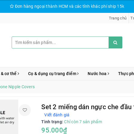
Đơn hàng ngoại thành HCM và các tỉnh khác phí ship 15k
Trang chủ
T
 & cơ thể
Cọ & dụng cụ trang điểm
Nước hoa
Thực p
cone Nipple Covers
Set 2 miếng dán ngực che đầu 
Viết đánh giá
Tình trạng:
Chỉ còn 7 sản phẩm
95.000₫