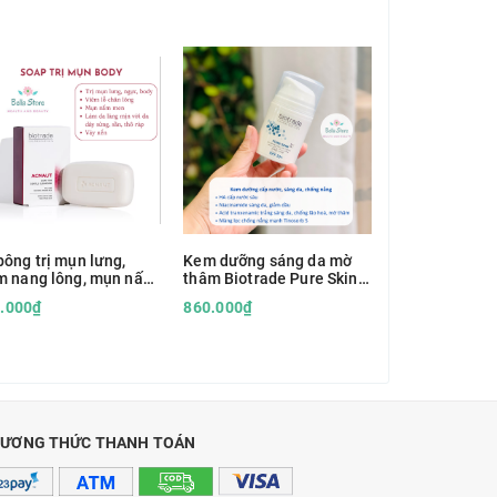
bông trị mụn lưng,
Kem dưỡng sáng da mờ
Tinh chất giả
m nang lông, mụn nấm
thâm Biotrade Pure Skin
đen, lỗ chân l
 Biotrade Acnaut
Glow Revival Day Cream
Pure Skin Exfo
acid
.000₫
860.000₫
860.000₫
p with Lactic and BHA
SPF50
Tonic (peel nh
ƯƠNG THỨC THANH TOÁN