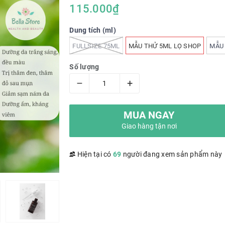
115.000₫
Dung tích (ml)
FULLSIZE 75ML
MẪU THỬ 5ML LỌ SHOP
MẪU 
Số lượng
–
+
MUA NGAY
Giao hàng tận nơi
Hiện tại có
69
người đang xem sản phẩm này