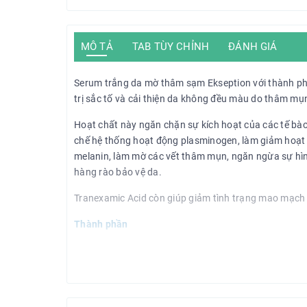
MÔ TẢ
TAB TÙY CHỈNH
ĐÁNH GIÁ
Serum trắng da mờ thâm sạm Ekseption với thành phầ
trị sắc tố và cải thiện da không đều màu do thâm m
Hoạt chất này ngăn chặn sự kích hoạt của các tế bào 
chế hệ thống hoạt động plasminogen, làm giảm hoạt 
melanin, làm mờ các vết thâm mụn, ngăn ngừa sự hìn
hàng rào bảo vệ da.
Tranexamic Acid còn giúp giảm tình trạng mao mạch 
Thành phần
Tranexamic acid 3%
: Làm trắng sáng da và mờ
da. Sử dụng lâu dài còn giúp làm đều màu da, s
AHA 1%
: Tẩy tế bào chết dịu nhẹ, là hoạt chấ
XS hyaluronic acid 2%
: Tăng cường giữ ẩm, là