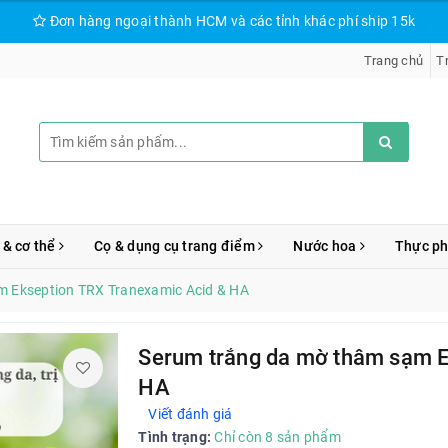
Đơn hàng ngoại thành HCM và các tỉnh khác phí ship 15k
Trang chủ
T
 & cơ thể
Cọ & dụng cụ trang điểm
Nước hoa
Thực p
m Ekseption TRX Tranexamic Acid & HA
Serum trắng da mờ thâm sạm E
HA
Viết đánh giá
Tình trạng:
Chỉ còn 8 sản phẩm