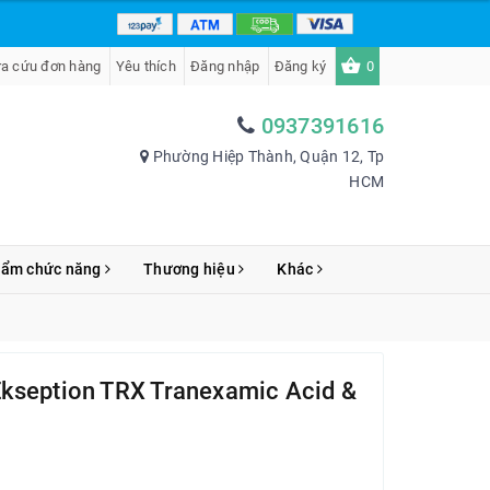
ra cứu đơn hàng
Yêu thích
Đăng nhập
Đăng ký
0
0937391616
Phường Hiệp Thành, Quận 12, Tp
HCM
hẩm chức năng
Thương hiệu
Khác
kseption TRX Tranexamic Acid &