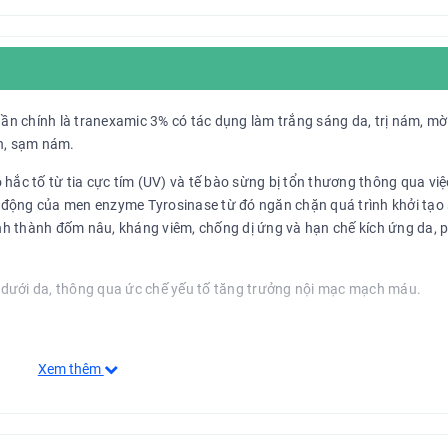
n chính là tranexamic 3% có tác dụng làm trắng sáng da, trị nám, mờ
ụn, sạm nám.
hắc tố từ tia cực tím (UV) và tế bào sừng bị tổn thương thông qua việ
động của men enzyme Tyrosinase từ đó ngăn chặn quá trình khởi tạo 
h thành đốm nâu, kháng viêm, chống dị ứng và hạn chế kích ứng da, p
dưới da, thông qua ức chế yếu tố tăng trưởng nội mạc mạch máu.
 đốm nâu, vết thâm sạm và ức chế sự hình thành các sắc tố melanin d
Xem thêm
áng khỏe, cải thiện tình trạng lão hóa sớm.
t dẫn hỗ trợ cho Tranexamic axit thẩm thấu sâu vào da.
m mềm mịn, căng bóng và chống lão hóa da.