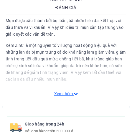
ĐÁNH GIÁ
Mụn được cấu thành bởi bụi bẩn, bã nhờn trên da, kết hợp với
dầu thừa và vi khuẩn. Vì vậy khi điều trị mụn cần tập trung vào
giải quyết các vấn đề trên.
Kẽm ZinC là một nguyên tố vi lượng hoạt động hiệu quả với
những làn da bị mụn trứng cá do khả năng làm giảm viêm, giảm
tình trạng tiết dầu quá mức, chống tiết bã, khử trùng giúp hạn
chế sự sinh sôi của vi khuẩn. giúp da trở nên khỏe hơn, có sức
đề kháng để giảm tình trạng viêm. Vì vậy kẽm rất cần thiết với
các làn da dầu nhiều, mụn nhiều.
Để tăng hiệu quả của kẽm, Ekseption còn kết hợp kẽm với
Xem thêm
L=PCA, một phân tử có khả năng củng cố chức năng bảo vệ da,
và 2% Axit Hyaluronic phân tử cấp nước cho da, giúp da đủ ẩm,
trở nên khỏe mạnh hơn.
Sự kết hợp giữa 1% kẽm PCA với 2% Axit Hyaluronic XS giúp
Giao hàng trong 24h
kiểm soát mụn trứng cá, giảm tiết bã nhờn, giúp giữ ẩm cho da
Với đơn hàng trên 500.000 đ