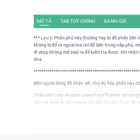
MÔ TẢ
TAB TÙY CHỈNH
ĐÁNH GIÁ
*** Lưu ý: Phấn phủ này thường hay bị đổ phấn bên tr
không bị đổ ra ngoài mà chỉ đổ bên trong nắp phụ, 
đi shop không mở seal ra để kiểm tra được. Khi nhận
nha.
******************************************************
Một người dùng đã nhận xét, cho dù hộp phấn này có 
Phấn phủ Coty Airspun Loose Face Powder với công 
mịn mà quay ly tâm chúng cho đến khi đạt được độ 
mại, tạo cảm giác rất nhẹ trên da và hoàn hảo cho m
tốt hơn nhiều so với các loại phấn khác.
Nó không chỉ mang lại cho bạn lớp nền hoàn hảo, che
6 đến 10 giờ ngay cả khi tập thể dục hoặc hoạt động