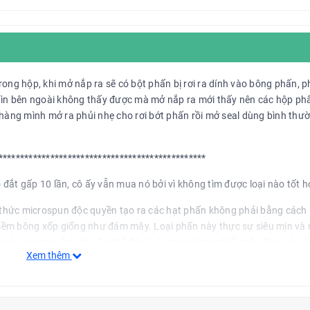
ong hộp, khi mở nắp ra sẽ có bột phấn bị rơi ra dính vào bông phấn, 
nhìn bên ngoài không thấy được mà mở nắp ra mới thấy nên các hộp ph
 hàng mình mở ra phủi nhẹ cho rơi bớt phấn rồi mở seal dùng bình thư
************************************************
đắt gấp 10 lần, cô ấy vẫn mua nó bởi vì không tìm được loại nào tốt h
thức microspun độc quyền tạo ra các hạt phấn không phải bằng cách
mềm bông xốp giống như đám mây. Loại phấn này thực sự siêu mịn v
ùa hè và mùa ẩm ướt. Có thể đây là lý do nó làm mờ lỗ chân lông và n
Xem thêm
 đi những nếp nhăn nhỏ mà còn khóa trang điểm lâu hơn, giúp lớp nền
 ngoài trời. Nó mang lại cho khuôn mặt một ánh sáng lung linh nhẹ.