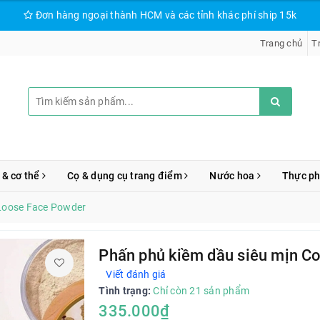
Đơn hàng ngoại thành HCM và các tỉnh khác phí ship 15k
Trang chủ
T
 & cơ thể
Cọ & dụng cụ trang điểm
Nước hoa
Thực p
 Loose Face Powder
Phấn phủ kiềm dầu siêu mịn C
Viết đánh giá
Tình trạng:
Chỉ còn 21 sản phẩm
335.000₫