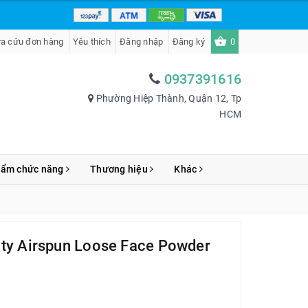
ra cứu đơn hàng
Yêu thích
Đăng nhập
Đăng ký
0
0937391616
Phường Hiệp Thành, Quận 12, Tp
HCM
hẩm chức năng
Thương hiệu
Khác
oty Airspun Loose Face Powder