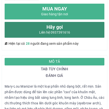
MUA NGAY
Giao hàng tận nơi
Hãy gọi
Liên hệ 0937391616
Hiện tại có
28
người đang xem sản phẩm này
MÔ TẢ
TAB TÙY CHỈNH
ĐÁNH GIÁ
Mary-Lou Manizer là một loại phấn nhũ dạng bột, rất mịn. Sản
phẩm được dùng để tán lên các phần "cao" của khuôn mặt,
nhằm tạo hiệu ứng bắt sáng lung linh, long lanh. Ở Châu Âu, các
chị thường thích thoa lên dưới góc khuôn mày (eyebrow arch),
hai bên gò má kéo về phía thái dương, sống mũi, nhân trung, và