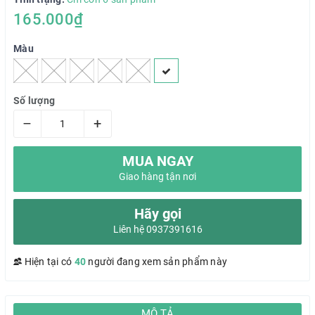
165.000₫
Màu
Số lượng
–
+
MUA NGAY
Giao hàng tận nơi
Hãy gọi
Liên hệ 0937391616
Hiện tại có
40
người đang xem sản phẩm này
MÔ TẢ