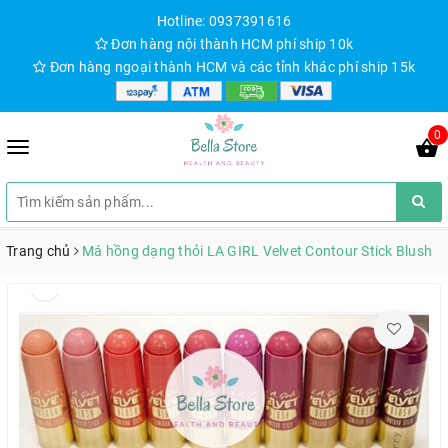
Hotline: 0937391616
Đơn hàng nội thành HCM phí ship 10k
Đơn hàng ngoại thành HCM và các tỉnh khác phí ship 15k
0
Trang chủ
Má hồng dạng thỏi LA GIRL Velvet Contour Stick Blush