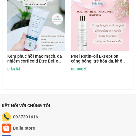
Kem phục hồi mao mạch, da
Peel Retin-oil Ekseption
nhiễm corticoid Être Belle
căng bóng, trẻ hóa da, khô
Couperose hàng Đức
cồi mụn, đều màu da
Liên hệ
85.000₫
KẾT NỐI VỚI CHÚNG TÔI
0937391616
Bella.store