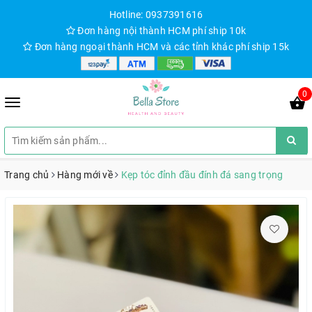
Hotline: 0937391616
Đơn hàng nội thành HCM phí ship 10k
Đơn hàng ngoại thành HCM và các tỉnh khác phí ship 15k
0
Trang chủ
Hàng mới về
Kẹp tóc đỉnh đầu đính đá sang trọng