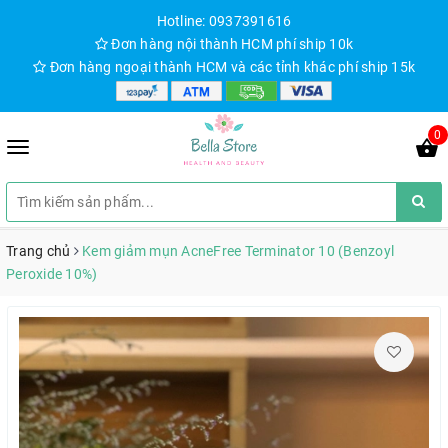
Hotline: 0937391616
Đơn hàng nội thành HCM phí ship 10k
Đơn hàng ngoại thành HCM và các tỉnh khác phí ship 15k
0
Trang chủ
Kem giảm mụn AcneFree Terminator 10 (Benzoyl
Peroxide 10%)