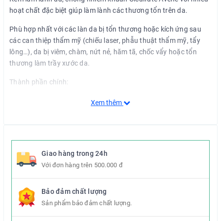
hoạt chất đặc biệt giúp làm lành các thương tổn trên da.
Phù hợp nhất với các làn da bị tổn thương hoặc kích ứng sau
các can thiệp thẩm mỹ (chiếu laser, phẫu thuật thẩm mỹ, tẩy
lông…), da bị viêm, chàm, nứt nẻ, hăm tã, chốc vẩy hoặc tổn
thương làm trầy xước da.
Thành phần chính:
- Hoạt chất C + -Restore: thúc đẩy quá trình sửa chữa biểu bì,
Xem thêm
giúp tổn thương mau lành.
- Đồng Sulfate, Kẽm Sulfate: có tác dụng chống nhiễm khuẩn,
giúp bảo vệ hiệu quả làn da đang bị tổn thương.
Giao hàng trong 24h
- Avène Thermal Spring Water: làm dịu lớp biểu bì mỏng manh.
Với đơn hàng trên 500.000 đ
Hướng dẫn sử dụng:
Bảo đảm chất lượng
Bôi kem lên vùng da tổn thương sau khi làm sạch 2 lần/ngày.
Sản phẩm bảo đảm chất lượng.
Không thoa kem khi vết thương còn ướt và rỉ dịch.