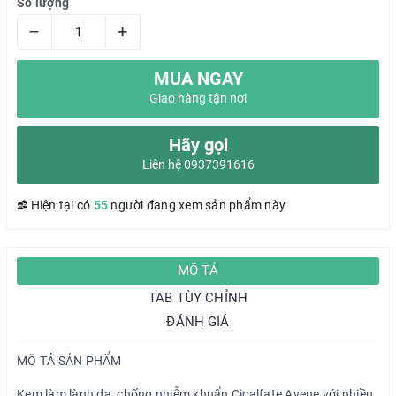
Số lượng
–
+
MUA NGAY
Giao hàng tận nơi
Hãy gọi
Liên hệ 0937391616
Hiện tại có
55
người đang xem sản phẩm này
MÔ TẢ
TAB TÙY CHỈNH
ĐÁNH GIÁ
MÔ TẢ SẢN PHẨM
Kem làm lành da, chống nhiễm khuẩn Cicalfate Avene với nhiều