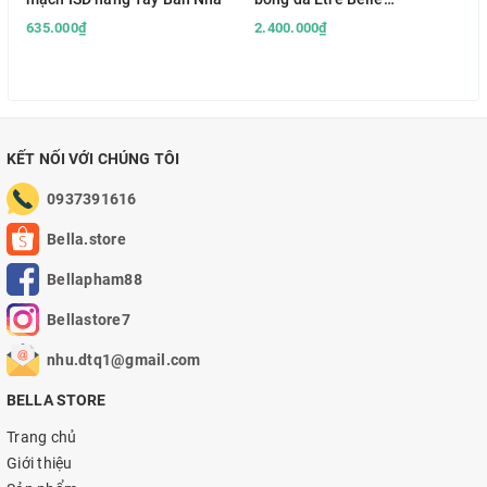
Hyaluronic Day & Night
635.000₫
2.400.000₫
Cream HA Peptide hàng Đức
KẾT NỐI VỚI CHÚNG TÔI
0937391616
Bella.store
Bellapham88
Bellastore7
nhu.dtq1@gmail.com
BELLA STORE
Trang chủ
Giới thiệu