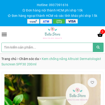
Hotline: 0937391616
Đơn hàng nội thành HCM phí ship 10k
Đơn hàng ngoại thành HCM và các tỉnh khác phí ship 15k
0
Trang chủ
Chăm sóc da
Kem chống nắng Altruist Dermatologist
Suncreen SPF30 200ml