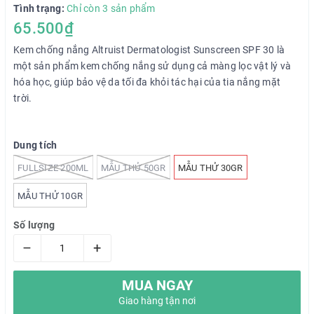
Tình trạng:
Chỉ còn 3 sản phẩm
65.500₫
Kem chống nắng Altruist Dermatologist Sunscreen SPF 30 là
một sản phẩm kem chống nắng sử dụng cả màng lọc vật lý và
hóa học, giúp bảo vệ da tối đa khỏi tác hại của tia nắng mặt
trời.
Dung tích
FULLSIZE 200ML
MẪU THỬ 50GR
MẪU THỬ 30GR
MẪU THỬ 10GR
Số lượng
–
+
MUA NGAY
Giao hàng tận nơi