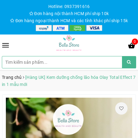
Hotline: 0937391616
Đơn hàng nội thành HCM phí ship 10k
Đơn hàng ngoại thành HCM và các tỉnh khác phí ship 15k
0
Trang chủ
[Hàng UK] Kem dưỡng chống lão hóa Olay Total Effect 7
in 1 mẫu mới