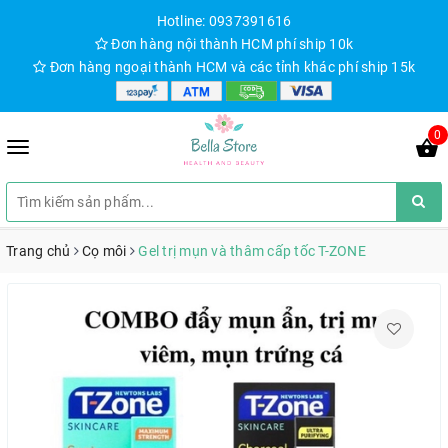
Hotline: 0937391616
Đơn hàng nội thành HCM phí ship 10k
Đơn hàng ngoại thành HCM và các tỉnh khác phí ship 15k
0
Trang chủ
Cọ môi
Gel trị mụn và thâm cấp tốc T-ZONE