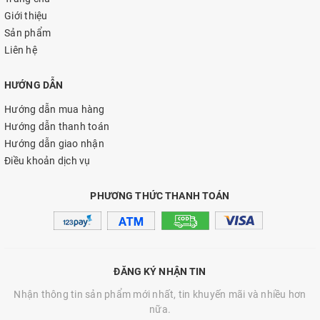
Giới thiệu
LƯU Ý:
Sản phẩm
Tránh xa tầm tay trẻ em. Ngưng sử dụng nếu da bị kích ứng.
Liên hệ
Dung Tích 8ml
HƯỚNG DẪN
Hướng dẫn mua hàng
Hướng dẫn thanh toán
Hướng dẫn giao nhận
Điều khoản dịch vụ
PHƯƠNG THỨC THANH TOÁN
ĐĂNG KÝ NHẬN TIN
Nhận thông tin sản phẩm mới nhất, tin khuyến mãi và nhiều hơn
nữa.