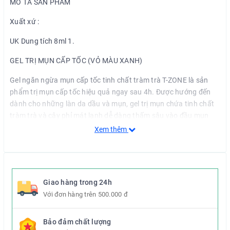
MÔ TẢ SẢN PHẨM
Xuất xứ :
UK Dung tích 8ml 1.
GEL TRỊ MỤN CẤP TỐC (VỎ MÀU XANH)
Gel ngăn ngừa mụn cấp tốc tinh chất tràm trà T-ZONE là sản
phẩm trị mụn cấp tốc hiệu quả ngay sau 4h. Được hướng đến
dành cho những làn da dầu và mụn, gel trị mụn chứa tinh chất
tràm trà và cây phỉ mát lạnh dễ dàng thấm sâu vào đầu mụn
nhằm diệt khuẩn những đốm mụn, giúp làm khô cồi mụn nhanh,
Xem thêm
ngăn ngừa để lại vết thâm và mụn tái phát để mang đến làn da
mịn màn, tươi mới.
CÔNG DỤNG:
Giao hàng trong 24h
-Thấm sâu vào đầu mụn và hiệu quả nhanh chóng.
Với đơn hàng trên 500.000 đ
-Dạng gel mát lạnh, thấm nhanh vào da, diệt khuẩn và làm sạch
những đốm mụn.
Bảo đảm chất lượng