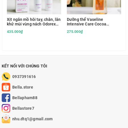
Xịt ngăn mồ hôi tay, chân, lăn
Dưỡng thể Vaseline
khử mùi vùng nách Odorex
Intensive Care Cocoa
Biotrade
Radiant Body Oil 200ml
435.000₫
275.000₫
KẾT NỐI VỚI CHÚNG TÔI
0937391616
Bella.store
Bellapham88
Bellastore7
nhu.dtq1@gmail.com