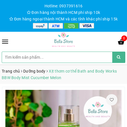
Hotline: 0937391616
Đơn hàng nội thành HCM phí ship 10k
Đơn hàng ngoại thành HCM và các tỉnh khác phí ship 15k
0
Trang chủ
Dưỡng body
Xịt thơm cơ thể Bath and Body Works
BBW Body Mist Cucumber Melon