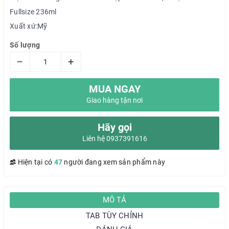
Fullsize 236ml
Xuất xứ:Mỹ
Số lượng
–
+
MUA NGAY
Giao hàng tận nơi
Hãy gọi
Liên hệ 0937391616
Hiện tại có
47
người đang xem sản phẩm này
MÔ TẢ
TAB TÙY CHỈNH