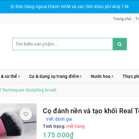
Đơn hàng ngoại thành HCM và các tỉnh khác phí ship 15k
Trang chủ
T
 & cơ thể
Cọ & dụng cụ trang điểm
Nước hoa
Thực p
l Techniques Sculpting brush
Cọ đánh nền và tạo khối Real 
Viết đánh giá
Tình trạng:
Hết hàng
175.000₫