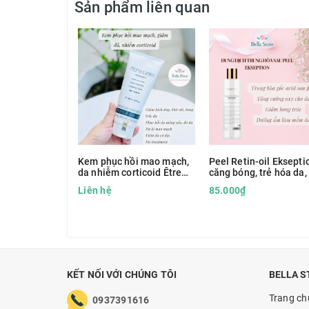
Sản phẩm liên quan
Kem phục hồi mao mạch,
Peel Retin-oil Eksepti
da nhiễm corticoid Être
căng bóng, trẻ hóa da,
Belle Couperose hàng
cồi mụn, đều màu da
Liên hệ
85.000₫
Đức
KẾT NỐI VỚI CHÚNG TÔI
BELLA S
Trang ch
0937391616