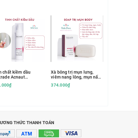
h chất kiềm dầu
Xà bông trị mụn lưng,
Kem dưỡng sá
trade Acnaut
viêm nang lông, mụn nấm
thâm Biotrade
tifying Tonic
men Biotrade Acnaut
Glow Revival 
.000₫
374.000₫
860.000₫
Soap with Lactic and BHA
SPF50
ƯƠNG THỨC THANH TOÁN