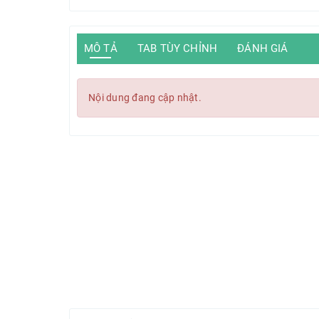
MÔ TẢ
TAB TÙY CHỈNH
ĐÁNH GIÁ
Nội dung đang cập nhật.