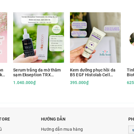
on
Serum trắng da mờ thâm
Kem dưỡng phục hồi da
Tin
 khô
sạm Ekseption TRX
B5 EGF Histolab Cell
Bio
Tranexamic Acid & HA
Cream
Mat
1.040.000₫
395.000₫
625
TORE
HƯỚNG DẪN
PH
ủ
Hướng dẫn mua hàng