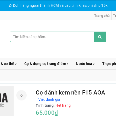
Đơn hàng ngoại thành HCM và các tỉnh khác phí ship 15k
Trang chủ
T
 & cơ thể
Cọ & dụng cụ trang điểm
Nước hoa
Thực p
Cọ đánh kem nền F15 AOA
Viết đánh giá
Tình trạng:
Hết hàng
65.000₫