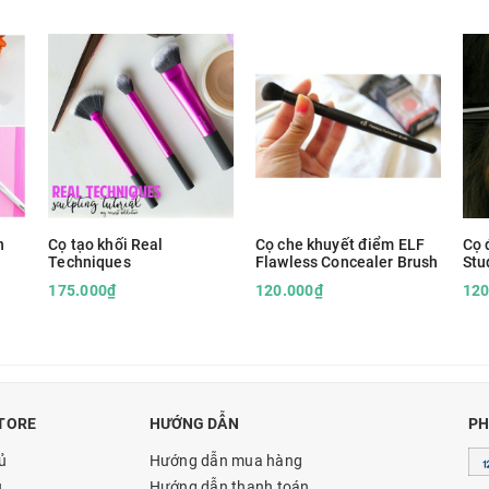
n
Cọ tạo khối Real
Cọ che khuyết điểm ELF
Cọ 
Techniques
Flawless Concealer Brush
Stu
Bru
175.000₫
120.000₫
120
TORE
HƯỚNG DẪN
PH
ủ
Hướng dẫn mua hàng
u
Hướng dẫn thanh toán