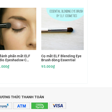
đánh phấn mắt ELF
Cọ mắt ELF Blending Eye
Cọ kẻ mắt, ch
dio Eyeshadow C
Brush dòng Essential
n Wild Angled
sh
.000₫
95.000₫
55.000₫
ƯƠNG THỨC THANH TOÁN