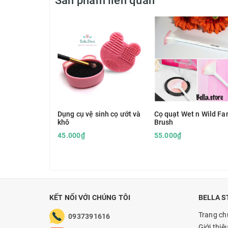
Sản phẩm liên quan
Dụng cụ vệ sinh cọ ướt và
Cọ quạt Wet n Wild Fa
khô
Brush
45.000₫
55.000₫
KẾT NỐI VỚI CHÚNG TÔI
BELLA S
Trang ch
0937391616
Giới thiệ