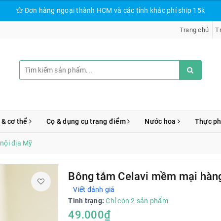
Đơn hàng ngoại thành HCM và các tỉnh khác phí ship 15k
Trang chủ
T
 & cơ thể
Cọ & dụng cụ trang điểm
Nước hoa
Thực p
nội địa Mỹ
Bông tắm Celavi mềm mại hàng
Viết đánh giá
Tình trạng:
Chỉ còn 2 sản phẩm
49.000₫