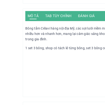
MÔ TẢ
TAB TÙY CHỈNH
ĐÁNH GIÁ
Bông tắm Célavi hàng nội địa Mỹ, các sợi lưới mềm mạ
nhiều hơn và nhanh hơn, mang lại cảm giác sảng khoá
trong gia đình.
1 set 3 bông, shop có tách lẻ từng bông, set 3 bông c