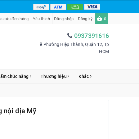
ra cứu đơn hàng
Yêu thích
Đăng nhập
Đăng ký
0
0937391616
Phường Hiệp Thành, Quận 12, Tp
HCM
hẩm chức năng
Thương hiệu
Khác
 nội địa Mỹ