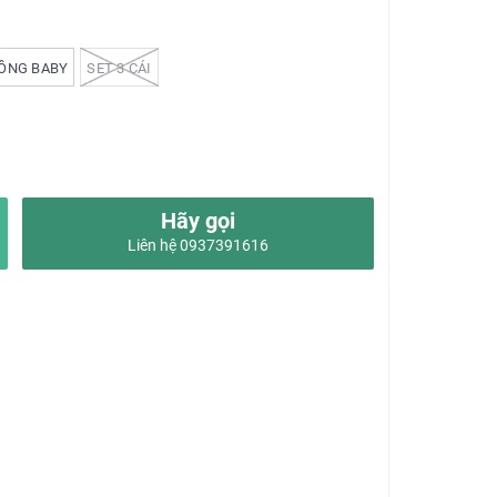
HỒNG BABY
SET 3 CÁI
Hãy gọi
Liên hệ 0937391616