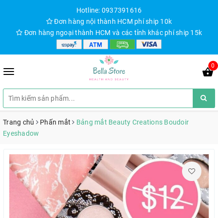
Hotline: 0937391616
Đơn hàng nội thành HCM phí ship 10k
Đơn hàng ngoại thành HCM và các tỉnh khác phí ship 15k
0
Trang chủ
Phấn mắt
Bảng mắt Beauty Creations Boudoir
Eyeshadow